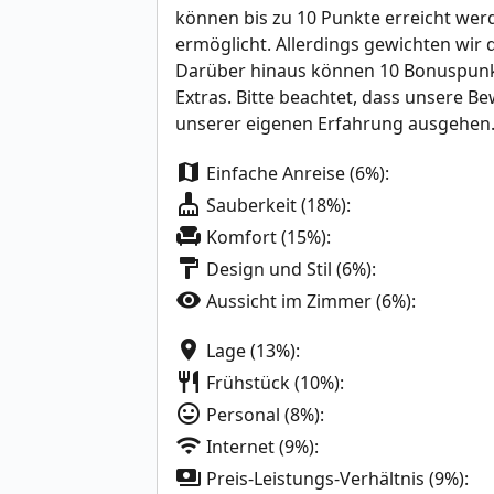
können bis zu 10 Punkte erreicht we
ermöglicht. Allerdings gewichten wir d
Darüber hinaus können 10 Bonuspunk
Extras. Bitte beachtet, dass unsere Be
unserer eigenen Erfahrung ausgehen
map
Einfache Anreise (6%):
cleaning_services
Sauberkeit (18%):
chair
Komfort (15%):
format_paint
Design und Stil (6%):
visibility
Aussicht im Zimmer (6%):
location_on
Lage (13%):
restaurant
Frühstück (10%):
mood
Personal (8%):
wifi
Internet (9%):
payments
Preis-Leistungs-Verhältnis (9%):