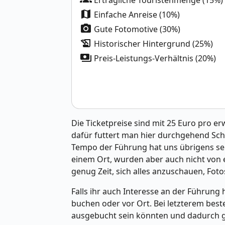
Erträgliche Touristenmenge (15%)
map
Einfache Anreise (10%)
photo_camera
Gute Fotomotive (30%)
history_edu
Historischer Hintergrund (25%)
payments
Preis-Leistungs-Verhältnis (20%)
Die Ticketpreise sind mit 25 Euro pro e
dafür futtert man hier durchgehend Sch
Tempo der Führung hat uns übrigens seh
einem Ort, wurden aber auch nicht von e
genug Zeit, sich alles anzuschauen, Fot
Falls ihr auch Interesse an der Führung 
buchen oder vor Ort. Bei letzterem best
ausgebucht sein könnten und dadurch g