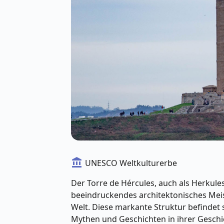
account_balance
UNESCO Weltkulturerbe
Der Torre de Hércules, auch als Herkules
beeindruckendes architektonisches Meis
Welt. Diese markante Struktur befindet s
Mythen und Geschichten in ihrer Geschi