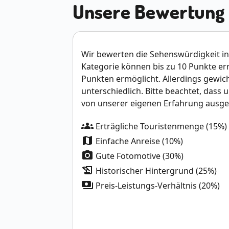
Unsere Bewertung
Wir bewerten die Sehenswürdigkeit in 
Kategorie können bis zu 10 Punkte e
Punkten ermöglicht. Allerdings gewich
unterschiedlich. Bitte beachtet, dass 
von unserer eigenen Erfahrung ausge
groups
Erträgliche Touristenmenge (15%)
map
Einfache Anreise (10%)
photo_camera
Gute Fotomotive (30%)
history_edu
Historischer Hintergrund (25%)
payments
Preis-Leistungs-Verhältnis (20%)