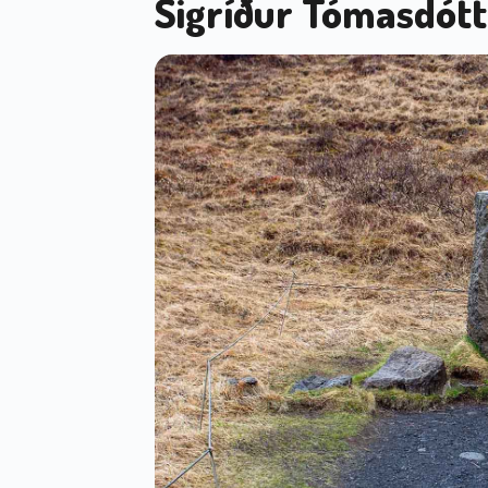
Sigríður Tómasdótt