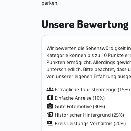
parken.
Unsere Bewertung
Wir bewerten die Sehenswürdigkeit in 
Kategorie können bis zu 10 Punkte e
Punkten ermöglicht. Allerdings gewich
unterschiedlich. Bitte beachtet, dass 
von unserer eigenen Erfahrung ausge
groups
Erträgliche Touristenmenge (15%)
map
Einfache Anreise (10%)
photo_camera
Gute Fotomotive (30%)
history_edu
Historischer Hintergrund (25%)
payments
Preis-Leistungs-Verhältnis (20%)