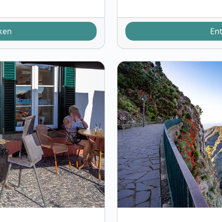
ken
En