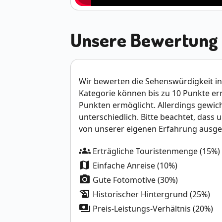
Unsere Bewertung
Wir bewerten die Sehenswürdigkeit in 
Kategorie können bis zu 10 Punkte e
Punkten ermöglicht. Allerdings gewich
unterschiedlich. Bitte beachtet, dass 
von unserer eigenen Erfahrung ausge
groups
Erträgliche Touristenmenge (15%)
map
Einfache Anreise (10%)
photo_camera
Gute Fotomotive (30%)
history_edu
Historischer Hintergrund (25%)
payments
Preis-Leistungs-Verhältnis (20%)